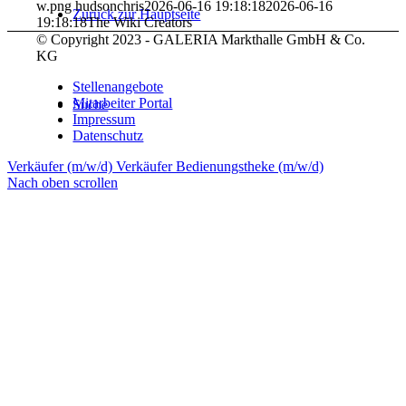
w.png
hudsonchris
2026-06-16 19:18:18
2026-06-16
Zurück zur Hauptseite
19:18:18
The Wiki Creators
© Copyright 2023 - GALERIA Markthalle GmbH & Co.
KG
Stellenangebote
Mitarbeiter Portal
Suche
Impressum
Datenschutz
Verkäufer (m/w/d)
Verkäufer Bedienungstheke (m/w/d)
Nach oben scrollen
Menü
Menü