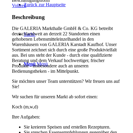
Beschäftigungsform
Zurück zur Hauptseite
Vollzeit
Beschreibung
Die GALERIA Markthalle GmbH & Co. KG betreibt
deutschlandweit an derzeit 22 Standorten einen
Suche
gehobenen Lebensmitteleinzelhandel in den
Warenhäusern von GALERIA Karstadt Kaufhof. Unser
Sortiment zeichnet sich durch eine große Produktvielfalt
aus. Bei uns steht der Kunde - durch eine qualifizierte
Beratung und dem Verkauf hochwertiger, frischer
Menü
Menü
Produkte - insbesondere auch an unseren
Bedienungstheken - im Mittelpunkt.
Sie möchten unser Team unterstützen? Wir freuen uns auf
Sie!
Wir suchen für unseren Markt ab sofort einen:
Koch (m,w,d)
Ihre Aufgaben:
Sie kreieren Speisen und erstellen Rezepturen.
Sie sprechen Essensempfehlungen gegenüber den